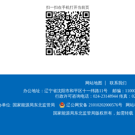
扫一扫在手机打开当前页
网站地图
联系我们
办公地址：辽宁省沈阳市和平区十一纬路11号
邮编：11000
行政许可咨询电话：024-23148944
传真：024
办单位: 国家能源局东北监管局
辽公网安备 21010202000576号
网站标
国家能源局东北监管局版权所有，如需转载