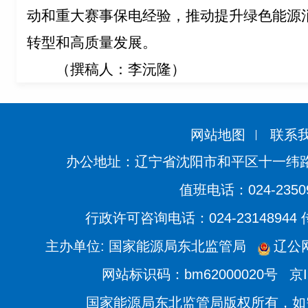
动和重大赛事保电经验，
推动提升绿色能源
转型和高质量发展。
（撰稿人：李沅隆）
网站地图
联系
办公地址：辽宁省沈阳市和平区十一纬路
值班电话：024-2350
行政许可咨询电话：024-23148944
主办单位: 国家能源局东北监管局
辽公网
网站标识码：bm62000020号
京I
国家能源局东北监管局版权所有，如