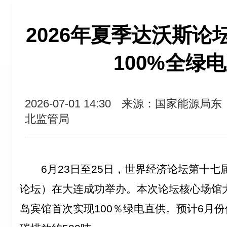
2026年夏季达沃斯论
100%全绿
2026-07-01 14:30
来源：国家能源局东
北监管局
6月23日至25日，世界经济论坛第十
论坛）在大连成功举办。
本次论坛
核心场馆
岛宾馆首次实现100％绿电直供
。
预计6月份